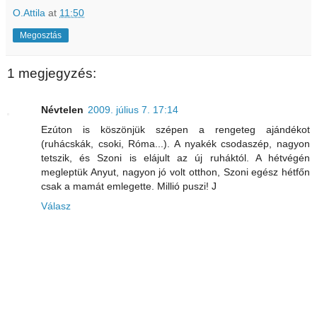
O.Attila
at
11:50
Megosztás
1 megjegyzés:
Névtelen
2009. július 7. 17:14
Ezúton is köszönjük szépen a rengeteg ajándékot
(ruhácskák, csoki, Róma...). A nyakék csodaszép, nagyon
tetszik, és Szoni is elájult az új ruháktól. A hétvégén
megleptük Anyut, nagyon jó volt otthon, Szoni egész hétfőn
csak a mamát emlegette. Millió puszi! J
Válasz