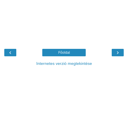
‹
›
Főoldal
Internetes verzió megtekintése