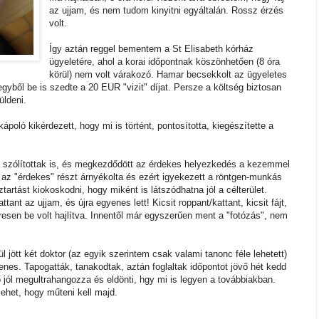
az ujjam, és nem tudom kinyitni egyáltalán. Rossz érzés
volt.
Így aztán reggel bementem a St Elisabeth kórház
ügyeletére, ahol a korai időpontnak köszönhetően (8 óra
körül) nem volt várakozó. Hamar becsekkolt az ügyeletes
gyből be is szedte a 20 EUR "vizit" díjat. Persze a költség biztosan
üldeni.
ápoló kikérdezett, hogy mi is történt, pontosította, kiegészítette a
án szólítottak is, és megkezdődött az érdekes helyezkedés a kezemmel
nt az "érdekes" részt árnyékolta és ezért igyekezett a röntgen-munkás
artást kiokoskodni, hogy miként is látszódhatna jól a célterület.
nt az ujjam, és újra egyenes lett! Kicsit roppant/kattant, kicsit fájt,
resen be volt hajlítva. Innentől már egyszerűen ment a "fotózás", nem
l jött két doktor (az egyik szerintem csak valami tanonc féle lehetett)
nes. Tapogatták, tanakodtak, aztán foglaltak időpontot jövő hét kedd
jól megultrahangozza és eldönti, hgy mi is legyen a továbbiakban.
lehet, hogy műteni kell majd.