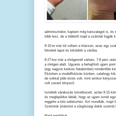
adminisztrátor, kaptam még karszalagot is, és e
több lesz, de a többiről majd a számlát fogják k
8:10-re már túl voltam a triázson, azaz egy szak
felvételi lapot és kiküldött a váróba.
8:27-kor már a röntgennél vártam, 7-8 perc ut
a röntgen alatt. Ugyanis a behajlított ujjam po
(egy nagyon kedves fiatalember) mindenféle kézt
Eközben a modellfotózás közben, valahogy kikatta
de sokkal jobb érzés volt, mint amikor kénysze
volt zavaró tényező.
Ismételt várakozás következett, aztán 9:15 körü
és meglepődve látták, hogy az ujjam ismét egye
reggelre a kéz-sebészhez. Azt mondták, majd ő 
Szerintük (mármint a sűrgősségi dokik szerint) 
Majd meglátjuk.