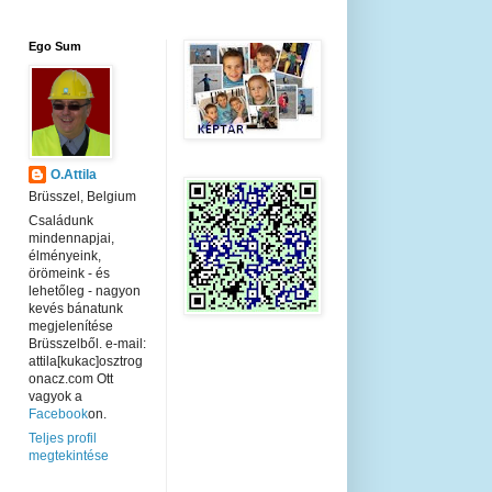
Ego Sum
O.Attila
Brüsszel, Belgium
Családunk
mindennapjai,
élményeink,
örömeink - és
lehetőleg - nagyon
kevés bánatunk
megjelenítése
Brüsszelből. e-mail:
attila[kukac]osztrog
onacz.com Ott
vagyok a
Facebook
on.
Teljes profil
megtekintése