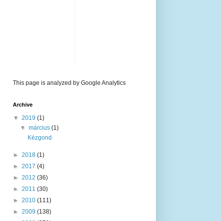
This page is analyzed by Google Analytics
Archive
▼
2019
(1)
▼
március
(1)
Kézgond
►
2018
(1)
►
2017
(4)
►
2012
(36)
►
2011
(30)
►
2010
(111)
►
2009
(138)