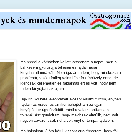
Ma reggel a kórházban kellett kezdenem a napot, mert a
bal kezem gyűrűsujja teljesen és fájdalmasan
kinyithatatlanná vált. Nem igazán tudom, hogy mi okozta a
problémát, valószínűleg valamiféle ín / ínhüvely gond, de
igencsak kellemetlen és fájdalmas érzés volt, hogy nem
tudom kinyújtani az ujjam.
Úgy kb 3-4 hete jelentkezett először valami furcsa, enyhén
fájdalmas érzés, és amikor behajtottam az ujjam,
kinyújtáskor úgy érződött, mintha valami kattanna a
tövénél. Azt gondoltam, hogy majdcsak elmúlik, nem volt
nagyon zavaró, csak néha volt enyhe, tompa fájdalom.
Ma hajnalban, 3 óra körül viszont arra ébredtem, hogy fáj