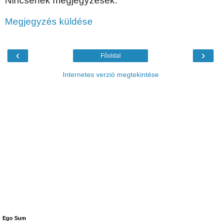
Nincsenek megjegyzések:
Megjegyzés küldése
‹
›
Főoldal
Internetes verzió megtekintése
Ego Sum