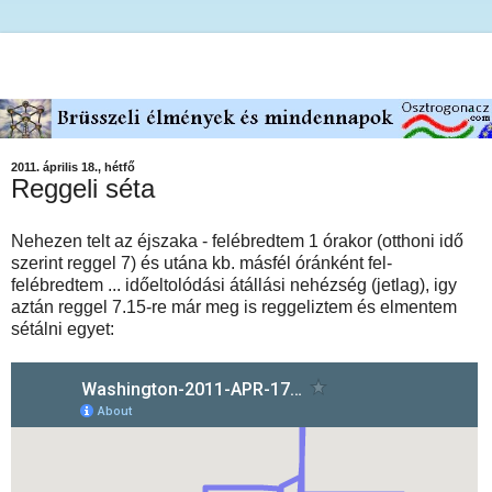
2011. április 18., hétfő
Reggeli séta
Nehezen telt az éjszaka - felébredtem 1 órakor (otthoni idő
szerint reggel 7) és utána kb. másfél óránként fel-
felébredtem ... időeltolódási átállási nehézség (jetlag), igy
aztán reggel 7.15-re már meg is reggeliztem és elmentem
sétálni egyet: