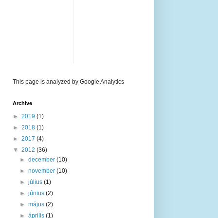
This page is analyzed by Google Analytics
Archive
►
2019
(1)
►
2018
(1)
►
2017
(4)
▼
2012
(36)
►
december
(10)
►
november
(10)
►
július
(1)
►
június
(2)
►
május
(2)
►
április
(1)