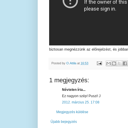
biztosan megnézzünk az előrejelzést, és jobban 
Posted by
O.Attila
at
16:53
1 megjegyzés:
Névtelen írta...
Ez nagyon szép! Puszi! J
2012. március 25. 17:08
Megjegyzés küldése
Újabb bejegyzés