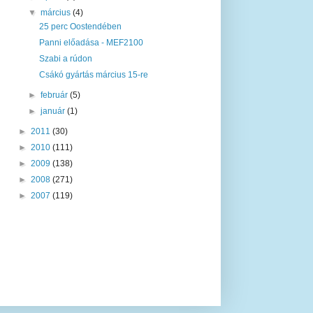
▼
március
(4)
25 perc Oostendében
Panni előadása - MEF2100
Szabi a rúdon
Csákó gyártás március 15-re
►
február
(5)
►
január
(1)
►
2011
(30)
►
2010
(111)
►
2009
(138)
►
2008
(271)
►
2007
(119)