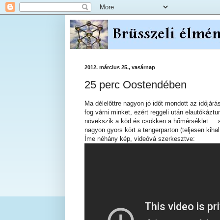
2012. március 25., vasárnap
25 perc Oostendében
Ma délelőttre nagyon jó időt mondott az időjárás
fog várni minket, ezért reggeli után elautókázt
növekszik a köd és csökken a hőmérséklet ... a
nagyon gyors kört a tengerparton (teljesen kihalt 
Íme néhány kép, videóvá szerkesztve: