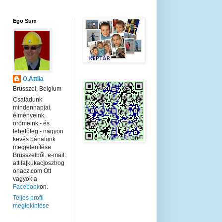
Ego Sum
O.Attila
Brüsszel, Belgium
Családunk
mindennapjai,
élményeink,
örömeink - és
lehetőleg - nagyon
kevés bánatunk
megjelenítése
Brüsszelből. e-mail:
attila[kukac]osztrog
onacz.com Ott
vagyok a
Facebook
on.
Teljes profil
megtekintése