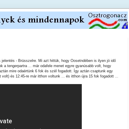
 jelentés - Brüsszelre. Mi azt hittük, hogy Oosetndében is ilyen jó idő
unk a tengerpartra ... már odafele menet egyre gyanúsabb volt, hogy
ztán mire odaértünk 6 fok és szél fogadott. Így aztán csaptunk egy
volt) és 12:45-re már itthon voltunk ... és itthon újra 15 fok fogadott ...