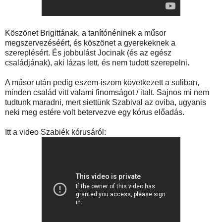
Köszönet Brigittának, a tanítónéninek a műsor
megszervezéséért, és köszönet a gyerekeknek a
szereplésért. És jobbulást Jocinak (és az egész
családjának), aki lázas lett, és nem tudott szerepelni.
A műsor után pedig eszem-iszom következett a suliban,
minden család vitt valami finomságot / italt. Sajnos mi nem
tudtunk maradni, mert siettünk Szabival az oviba, ugyanis
neki meg estére volt betervezve egy kórus előadás.
Itt a video Szabiék kórusáról: