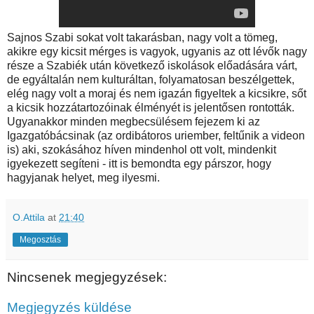
Sajnos Szabi sokat volt takarásban, nagy volt a tömeg,
akikre egy kicsit mérges is vagyok, ugyanis az ott lévők nagy
része a Szabiék után következő iskolások előadására várt,
de egyáltalán nem kulturáltan, folyamatosan beszélgettek,
elég nagy volt a moraj és nem igazán figyeltek a kicsikre, sőt
a kicsik hozzátartozóinak élményét is jelentősen rontották.
Ugyanakkor minden megbecsülésem fejezem ki az
Igazgatóbácsinak (az ordibátoros uriember, feltűnik a videon
is) aki, szokásához híven mindenhol ott volt, mindenkit
igyekezett segíteni - itt is bemondta egy párszor, hogy
hagyjanak helyet, meg ilyesmi.
O.Attila
at
21:40
Megosztás
Nincsenek megjegyzések:
Megjegyzés küldése