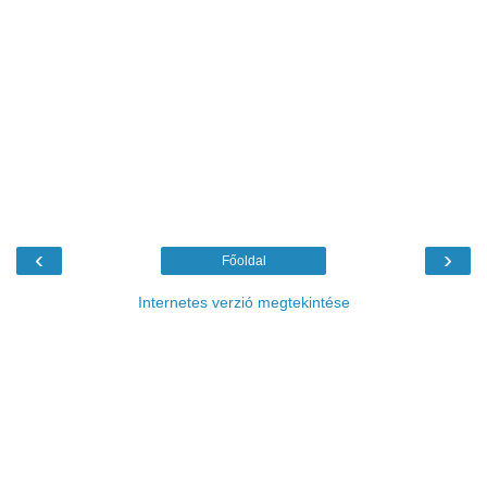
‹
›
Főoldal
Internetes verzió megtekintése