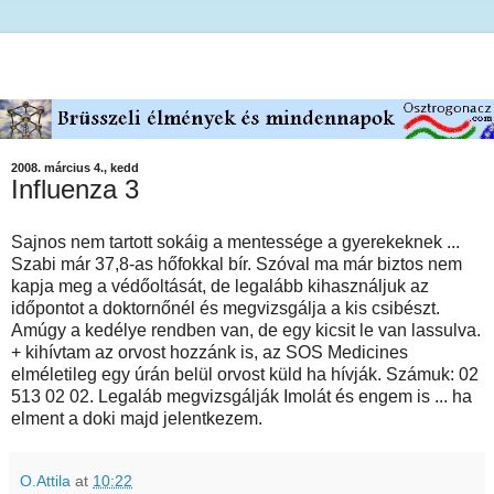
2008. március 4., kedd
Influenza 3
Sajnos nem tartott sokáig a mentessége a gyerekeknek ...
Szabi már 37,8-as hőfokkal bír. Szóval ma már biztos nem
kapja meg a védőoltását, de legalább kihasználjuk az
időpontot a doktornőnél és megvizsgálja a kis csibészt.
Amúgy a kedélye rendben van, de egy kicsit le van lassulva.
+ kihívtam az orvost hozzánk is, az SOS Medicines
elméletileg egy úrán belül orvost küld ha hívják. Számuk: 02
513 02 02. Legaláb megvizsgálják Imolát és engem is ... ha
elment a doki majd jelentkezem.
O.Attila
at
10:22