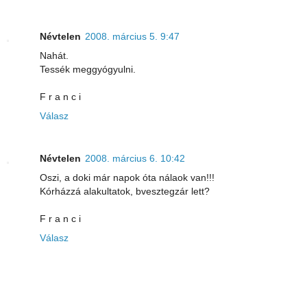
Névtelen
2008. március 5. 9:47
Nahát.
Tessék meggyógyulni.
F r a n c i
Válasz
Névtelen
2008. március 6. 10:42
Oszi, a doki már napok óta nálaok van!!!
Kórházzá alakultatok, bvesztegzár lett?
F r a n c i
Válasz