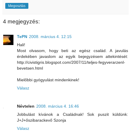
Megosztás
4 megjegyzés:
TePN
2008. március 4. 12:15
Hali!
Most olvasom, hogy beti az egész család. A javulás
érdekében javaslom az egyik bejegyzésem attekintését:
http://civistigris.blogspot.com/2007/11/teljes-fegyverarzenl-
bevetsen.html
Mielőbbi gyógyulást mindenkinek!
Válasz
Névtelen
2008. március 4. 16:46
Jobbulást kívánok a Családnak! Sok puszit küldünk:
J+J+őszibarackevő Szonja
Válasz