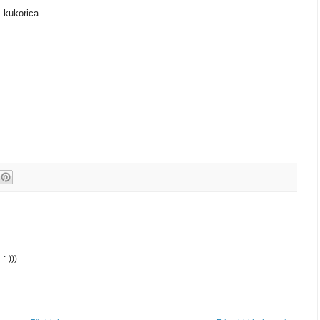
 kukorica
:-)))