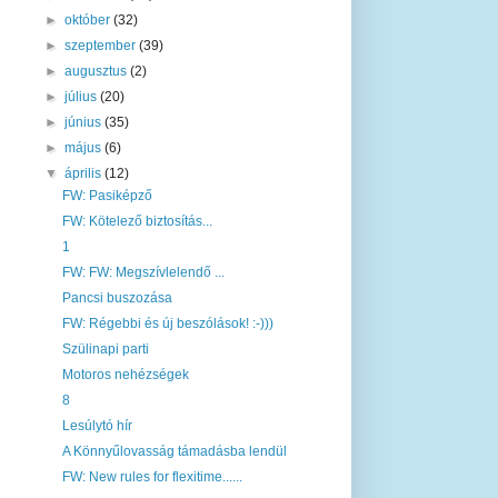
►
október
(32)
►
szeptember
(39)
►
augusztus
(2)
►
július
(20)
►
június
(35)
►
május
(6)
▼
április
(12)
FW: Pasiképző
FW: Kötelező biztosítás...
1
FW: FW: Megszívlelendő ...
Pancsi buszozása
FW: Régebbi és új beszólások! :-)))
Szülinapi parti
Motoros nehézségek
8
Lesúlytó hír
A Könnyűlovasság támadásba lendül
FW: New rules for flexitime......