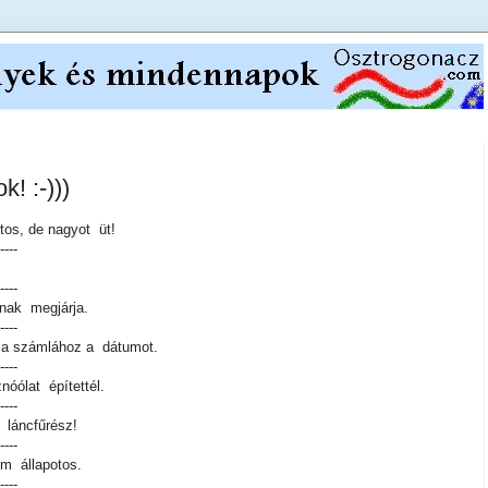
! :-)))
tos, de nagyot üt!
----
----
nak megjárja.
----
a a számlához a dátumot.
----
nóólat építettél.
----
 láncfűrész!
----
om állapotos.
----