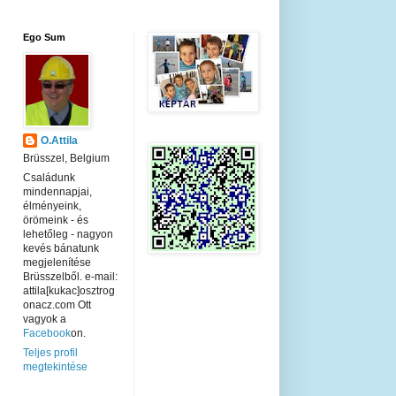
Ego Sum
O.Attila
Brüsszel, Belgium
Családunk
mindennapjai,
élményeink,
örömeink - és
lehetőleg - nagyon
kevés bánatunk
megjelenítése
Brüsszelből. e-mail:
attila[kukac]osztrog
onacz.com Ott
vagyok a
Facebook
on.
Teljes profil
megtekintése