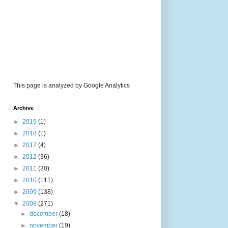
This page is analyzed by Google Analytics
Archive
►
2019
(1)
►
2018
(1)
►
2017
(4)
►
2012
(36)
►
2011
(30)
►
2010
(111)
►
2009
(138)
▼
2008
(271)
►
december
(18)
►
november
(19)