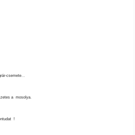
ár-csemete...
észetes a mosolya.
ntudat !