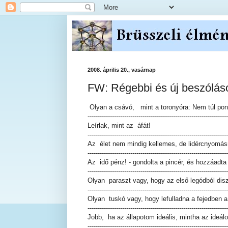
2008. április 20., vasárnap
FW: Régebbi és új beszólások
Olyan a csávó, mint a toronyóra: Nem túl pon
---------------------------------------------------------------------
Leírlak, mint az áfát!
---------------------------------------------------------------------
Az élet nem mindig kellemes, de lidércnyomás
---------------------------------------------------------------------
Az idő pénz! - gondolta a pincér, és hozzáadt
---------------------------------------------------------------------
Olyan paraszt vagy, hogy az első legódból disz
---------------------------------------------------------------------
Olyan tuskó vagy, hogy lefulladna a fejedben a
---------------------------------------------------------------------
Jobb, ha az állapotom ideális, mintha az ideál
---------------------------------------------------------------------