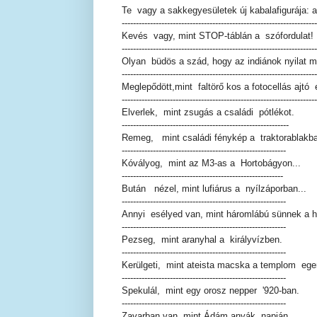
Te vagy a sakkegyesületek új kabalafigurája: a
---------------------------------------------------------------------
Kevés vagy, mint STOP-táblán a szófordulat!
---------------------------------------------------------------------
Olyan büdös a szád, hogy az indiánok nyilat 
---------------------------------------------------------------------
Meglepődött,mint faltörő kos a fotocellás ajtó e
---------------------------------------------------------------------
Elverlek, mint zsugás a családi pótlékot.
-----------------------------------------------------------
Remeg, mint családi fénykép a traktorablakb
----------------------------------------------------------
Kóvályog, mint az M3-as a Hortobágyon...
---------------------------------------------------------
Bután nézel, mint lufiárus a nyílzáporban...
----------------------------------------------------------
Annyi esélyed van, mint háromlábú sünnek a 
----------------------------------------------------------
Pezseg, mint aranyhal a királyvízben.
----------------------------------------------------------
Kerülgeti, mint ateista macska a templom eger
----------------------------------------------------------
Spekulál, mint egy orosz nepper '920-ban.
----------------------------------------------------------
Zavarban van, mint Ádám anyák napján.