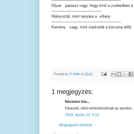
----------------------------------------------------------
Olyan paraszt vagy, hogy kinő a zsebedben a
------------------------------------------
Hiányoztál, mint tanyára a villany
----------------------------------------------------------
Kemény vagy, mint vaskorlát a kocsma előtt.
Posted by
O.Attila
at
20:44
1 megjegyzés:
Névtelen írta...
Fárasztó, mint nehézbúvárnak az aerobic... 
2008. április 24. 9:10
Megjegyzés küldése