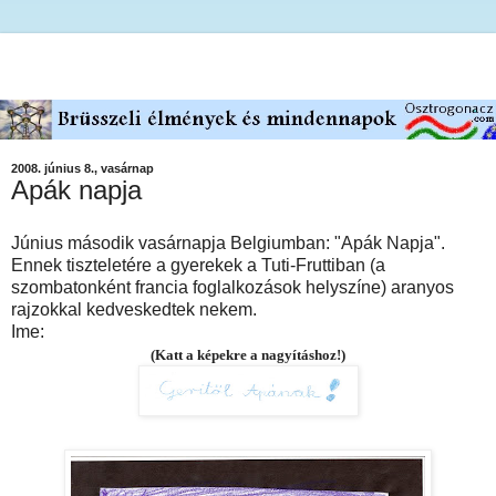
2008. június 8., vasárnap
Apák napja
Június második vasárnapja Belgiumban: "Apák Napja".
Ennek tiszteletére a gyerekek a Tuti-Fruttiban (a
szombatonként francia foglalkozások helyszíne) aranyos
rajzokkal kedveskedtek nekem.
Ime:
(Katt a képekre a nagyításhoz!)