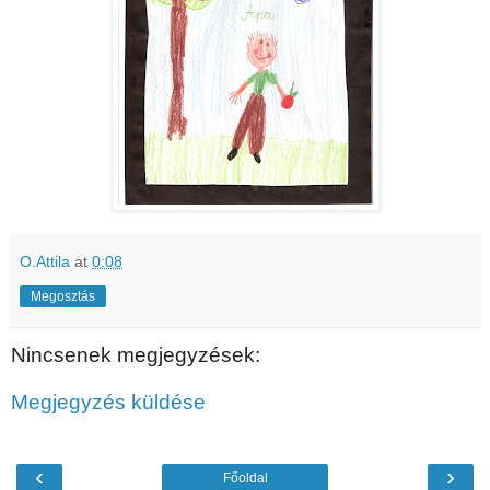
O.Attila
at
0:08
Megosztás
Nincsenek megjegyzések:
Megjegyzés küldése
‹
›
Főoldal