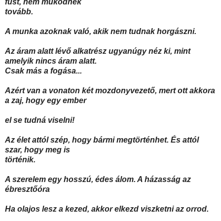
füst, nem működnek
tovább.
A munka azoknak való, akik nem tudnak horgászni.
Az áram alatt lévő alkatrész ugyanúgy néz ki, mint
amelyik nincs áram alatt.
Csak más a fogása...
Azért van a vonaton két mozdonyvezető, mert ott akkora
a zaj, hogy egy ember
el se tudná viselni!
Az élet attól szép, hogy bármi megtörténhet. És attól
szar, hogy meg is
történik.
A szerelem egy hosszú, édes álom. A házasság az
ébresztőóra
Ha olajos lesz a kezed, akkor elkezd viszketni az orrod.