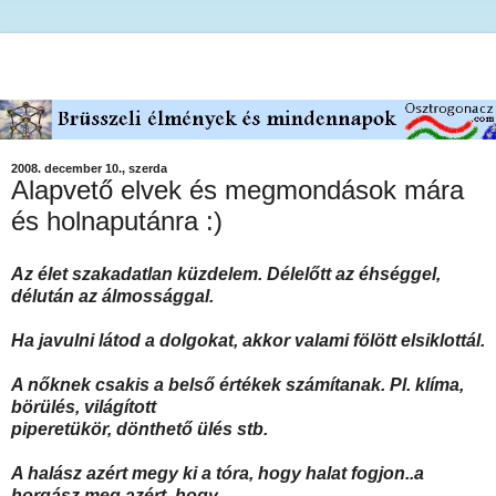
2008. december 10., szerda
Alapvető elvek és megmondások mára
és holnaputánra :)
Az élet szakadatlan küzdelem. Délelőtt az éhséggel,
délután az álmossággal.
Ha javulni látod a dolgokat, akkor valami fölött elsiklottál.
A nőknek csakis a belső értékek számítanak. Pl. klíma,
börülés, világított
piperetükör, dönthető ülés stb.
A halász azért megy ki a tóra, hogy halat fogjon..a
horgász meg azért, hogy