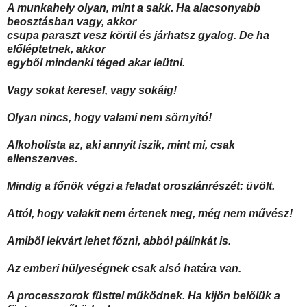
A munkahely olyan, mint a sakk. Ha alacsonyabb
beosztásban vagy, akkor
csupa paraszt vesz körül és járhatsz gyalog. De ha
előléptetnek, akkor
egyből mindenki téged akar leütni.
Vagy sokat keresel, vagy sokáig!
Olyan nincs, hogy valami nem sörnyitó!
Alkoholista az, aki annyit iszik, mint mi, csak
ellenszenves.
Mindig a főnök végzi a feladat oroszlánrészét: üvölt.
Attól, hogy valakit nem értenek meg, még nem művész!
Amiből lekvárt lehet főzni, abból pálinkát is.
Az emberi hülyeségnek csak alsó határa van.
A processzorok füsttel működnek. Ha kijön belőlük a