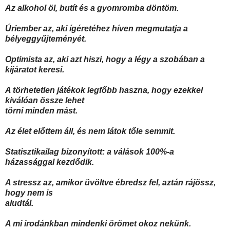
Az alkohol öl, butít és a gyomromba döntöm.
Úriember az, aki ígéretéhez híven megmutatja a
bélyeggyűjteményét.
Optimista az, aki azt hiszi, hogy a légy a szobában a
kijáratot keresi.
A törhetetlen játékok legfőbb haszna, hogy ezekkel
kiválóan össze lehet
törni minden mást.
Az élet előttem áll, és nem látok tőle semmit.
Statisztikailag bizonyított: a válások 100%-a
házassággal kezdődik.
A stressz az, amikor üvöltve ébredsz fel, aztán rájössz,
hogy nem is
aludtál.
A mi irodánkban mindenki örömet okoz nekünk.