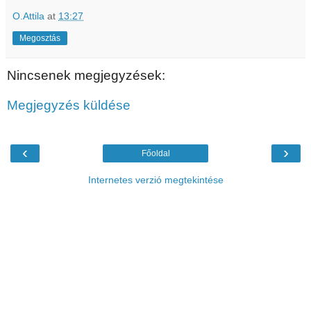
O.Attila
at
13:27
Megosztás
Nincsenek megjegyzések:
Megjegyzés küldése
‹
›
Főoldal
Internetes verzió megtekintése