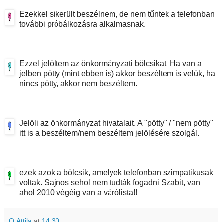
Ezekkel sikerült beszélnem, de nem tűntek a telefonban
további próbálkozásra alkalmasnak.
Ezzel jelöltem az önkormányzati bölcsikat. Ha van a
jelben pötty (mint ebben is) akkor beszéltem is velük, ha
nincs pötty, akkor nem beszéltem.
Jelöli az önkormányzat hivatalait. A "pötty" / "nem pötty"
itt is a beszéltem/nem beszéltem jelölésére szolgál.
ezek azok a bölcsik, amelyek telefonban szimpatikusak
voltak. Sajnos sehol nem tudták fogadni Szabit, van
ahol 2010 végéig van a várólista!!
O.Attila
at
14:30