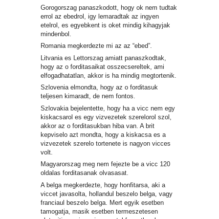
Gorogorszag panaszkodott, hogy ok nem tudtak
errol az ebedrol, igy lemaradtak az ingyen
etelrol, es egyebkent is oket mindig kihagyjak
mindenbol.
Romania megkerdezte mi az az “ebed”.
Litvania es Lettorszag amiatt panaszkodtak,
hogy az o forditasaikat osszecsereltek, ami
elfogadhatatlan, akkor is ha mindig megtortenik.
Szlovenia elmondta, hogy az o forditasuk
teljesen kimaradt, de nem fontos.
Szlovakia bejelentette, hogy ha a vicc nem egy
kiskacsarol es egy vizvezetek szerelorol szol,
akkor az o forditasukban hiba van. A brit
kepviselo azt mondta, hogy a kiskacsa es a
vizvezetek szerelo tortenete is nagyon vicces
volt.
Magyarorszag meg nem fejezte be a vicc 120
oldalas forditasanak olvasasat.
A belga megkerdezte, hogy honfitarsa, aki a
viccet javasolta, hollandul beszelo belga, vagy
franciaul beszelo belga. Mert egyik esetben
tamogatja, masik esetben termeszetesen