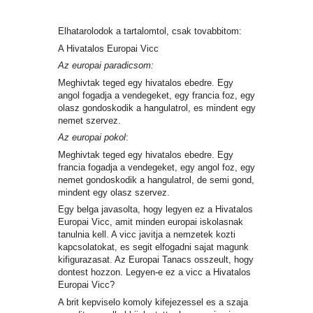
Elhatarolodok a tartalomtol, csak tovabbitom:
A Hivatalos Europai Vicc
Az europai paradicsom:
Meghivtak teged egy hivatalos ebedre. Egy
angol fogadja a vendegeket, egy francia foz, egy
olasz gondoskodik a hangulatrol, es mindent egy
nemet szervez.
Az europai pokol
:
Meghivtak teged egy hivatalos ebedre. Egy
francia fogadja a vendegeket, egy angol foz, egy
nemet gondoskodik a hangulatrol, de semi gond,
mindent egy olasz szervez.
Egy belga javasolta, hogy legyen ez a Hivatalos
Europai Vicc, amit minden europai iskolasnak
tanulnia kell. A vicc javitja a nemzetek kozti
kapcsolatokat, es segit elfogadni sajat magunk
kifigurazasat. Az Europai Tanacs osszeult, hogy
dontest hozzon. Legyen-e ez a vicc a Hivatalos
Europai Vicc?
A brit kepviselo komoly kifejezessel es a szaja