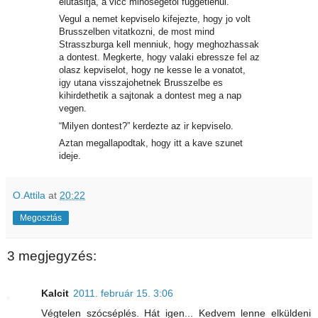
elutasitja, a vicc minosegetol fuggetlenul.
Vegul a nemet kepviselo kifejezte, hogy jo volt
Brusszelben vitatkozni, de most mind
Strasszburga kell menniuk, hogy meghozhassak
a dontest. Megkerte, hogy valaki ebressze fel az
olasz kepviselot, hogy ne kesse le a vonatot,
igy utana visszajohetnek Brusszelbe es
kihirdethetik a sajtonak a dontest meg a nap
vegen.
“Milyen dontest?” kerdezte az ir kepviselo.
Aztan megallapodtak, hogy itt a kave szunet
ideje.
O.Attila
at
20:22
Megosztás
3 megjegyzés:
Kalcit
2011. február 15. 3:06
Végtelen szócséplés. Hát igen... Kedvem lenne elküldeni