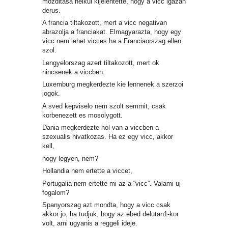
mozditasa nelkul kijelentette, hogy a vicc igazan
derus.
A francia tiltakozott, mert a vicc negativan
abrazolja a franciakat. Elmagyarazta, hogy egy
vicc nem lehet vicces ha a Franciaorszag ellen
szol.
Lengyelorszag azert tiltakozott, mert ok
nincsenek a viccben.
Luxemburg megkerdezte kie lennenek a szerzoi
jogok.
A sved kepviselo nem szolt semmit, csak
korbenezett es mosolygott.
Dania megkerdezte hol van a viccben a
szexualis hivatkozas. Ha ez egy vicc, akkor
kell,
hogy legyen, nem?
Hollandia nem ertette a viccet,
Portugalia nem ertette mi az a “vicc”. Valami uj
fogalom?
Spanyorszag azt mondta, hogy a vicc csak
akkor jo, ha tudjuk, hogy az ebed delutan1-kor
volt, ami ugyanis a reggeli ideje.