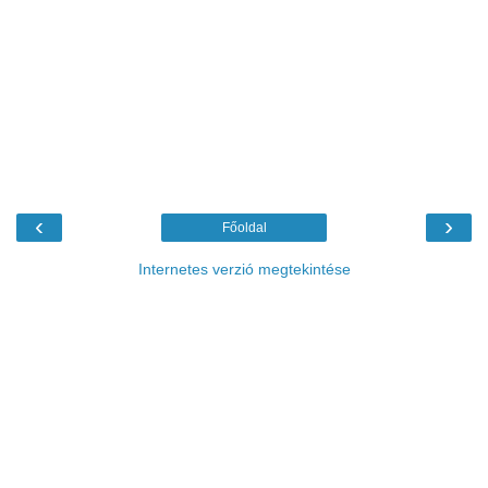
‹
›
Főoldal
Internetes verzió megtekintése