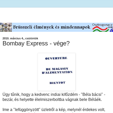
2010. március 4., csütörtök
Bombay Express - vége?
Úgy tűnik, hogy a kedvenc indiai kifőzdém - "Béla bácsi" -
bezár, és helyette élelmiszerboltba vágnak bele Béláék.
Ime a "lefüggönyzött" üzletről a kép, melynél érdekes volt,