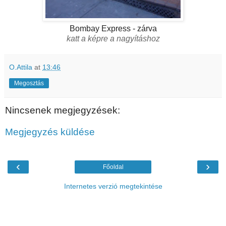
Bombay Express - zárva
katt a képre a nagyításhoz
O.Attila
at
13:46
Megosztás
Nincsenek megjegyzések:
Megjegyzés küldése
‹
›
Főoldal
Internetes verzió megtekintése