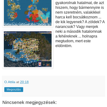
gyakorolnak hatalmat, de azt
hiszem, hogy bármennyire is
nem szeretném, valakikkel
harca kell bocsátkoznom ...
de kik legyenek? A zöldek? A
narancsok? Vagy menjek
neki a második hatalomnak
a fehéreknek ... holnapra
megtudom, mert este
eldöntöm.
O.Attila
at
20:18
Megosztás
Nincsenek megjegyzések: