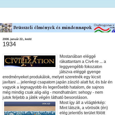
2008. január 22., kedd
1934
Mostanában eléggé
rákattantam a Civ4-re ... a
leggyengébb fokozaton
játszva eléggé gyenge
eredményeket produkálok, melyet szeretnék egy kicsit
javítani ... jelenlegi csapatom japán zászló alatt fut, és bár én
vagyok a legnagyobb és legerősebb hatalom, de sajnos
még mindig csak alig-alig - mondhatnám: sehogy - nem
jutok feljebb a játék végén látható besoroláson.
Most így áll a világtérkép:
Mint látszik, a vörösök (én)
elég jelentős terület fölött