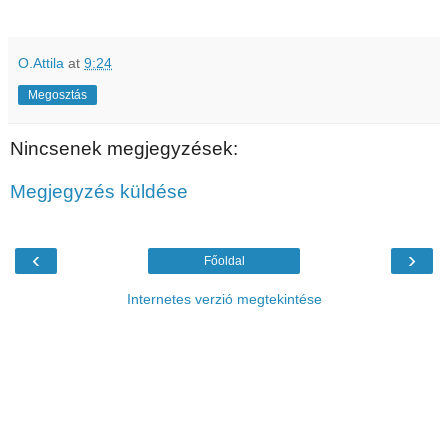
O.Attila
at
9:24
Megosztás
Nincsenek megjegyzések:
Megjegyzés küldése
‹
›
Főoldal
Internetes verzió megtekintése