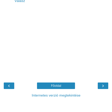
Válasz
‹
›
Főoldal
Internetes verzió megtekintése