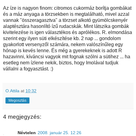
Az íze is nagyon finom: citromos cukormáz borítja gombákat
és a máz anyaga a törzsekben is megtalálható, mivel azzal
vannak "összeragasztva" a törzset alkotó gyümölcskenyér
alaptésztára hasonlító ízű rudacskák. Mint látszika gombák
kivitelezése is igen választékos és aprólékos. R. elmondása
szerint egy ilyen süti elkészítése kb. 2 nap ... gondolom
gyakorlott versenyzől számára, nekem valószínűleg egy
hónap is kevés lenne. És még a gyerekeknek is adott R
hazavinni, kíváncsi vagyok mit fognak szólni a sütihez ... ha
esetleg nem ízlene nekik, biztos, hogy Imolával tudjuk
vállalni a fogyasztást. :)
O.Attila
at
10:32
Megosztás
4 megjegyzés:
Névtelen
2008. január 25. 12:26