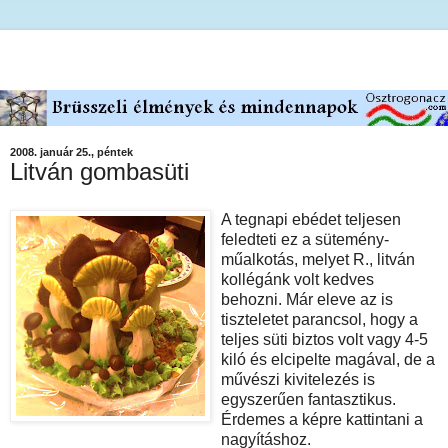
2008. január 25., péntek
Litván gombasüti
A tegnapi ebédet teljesen
feledteti ez a sütemény-
műalkotás, melyet R., litván
kollégánk volt kedves
behozni. Már eleve az is
tiszteletet parancsol, hogy a
teljes süti biztos volt vagy 4-5
kiló és elcipelte magával, de a
művészi kivitelezés is
egyszerűen fantasztikus.
Érdemes a képre kattintani a
nagyításhoz.