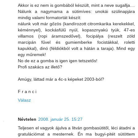
Akkor is ez nem is gombából készült, mint a neve sugallja....
Nálunk a nagymama a sütimíves: unokái szülinapjára
mindig valami formatortát készít:
nálunk volt már gőzös (kandírozott citromkarika kerekekkel,
kéménnyel), kockásfülű nyúl, kopasznyakú tyúk, 47-es
villamos (ropi áramszedővel), focipálya (reszelt zöld
marcipán fűvel és gumiemberke focistákkal, roletti
kapukkal), dinó (féldiókból volt a hátán a taraja). Mind egy
egy műremek!
No de ez a gomba is igen igen tetszetős!
Profi szakács az illető?
Amúgy, láttad már a 4c-s képeket 2003-ból?
F r a n c i
Válasz
Névtelen
2008. január 25. 15:27
Teljesen el vagyok ájulva a litván gombasütitől, léci átadni a
gratulációmat a mesternek. Én ma bugyi-pitét sütöttem