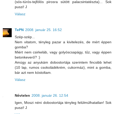
(sós-túrós-tejfölös pirosra sütött palacsintatészta)... Sok
puszi! J
Válasz
TePN
2008. január 25. 16:52
Szép-szép...
Nem vitatom, tényleg pazar a kivitelezés, de mért éppen
gomba?
Miért nem csirkeláb, vagy golyóscsapágy, tűz, vagy éppen
betonkeverő? :)
Amúgy az anyukám dobostortája szerintem fincsibb lehet
(10 lap, rumos csokoládékrém, cukormáz), mint a gomba,
bár azt nem kóstoltam.
Válasz
Névtelen
2008. január 26. 12:54
Igen, Moszi néni dobostortája tényleg felülmúlhatatlan! Sok
puszi! J