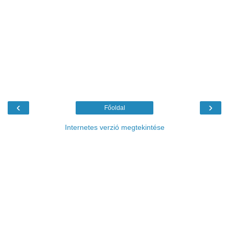
‹
›
Főoldal
Internetes verzió megtekintése