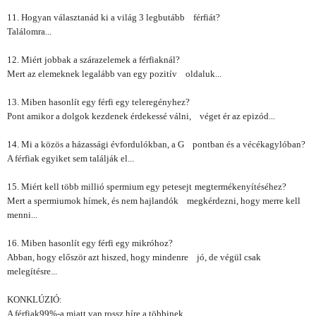
11. Hogyan választanád ki a világ 3 legbutább
férfiát?
Találomra...
12. Miért jobbak a szárazelemek a férfiaknál?
Mert az elemeknek legalább van egy pozitív
oldaluk...
13. Miben hasonlít egy férfi egy teleregényhez?
Pont amikor a dolgok kezdenek érdekessé válni,
véget ér az epizód...
14. Mi a közös a házassági évfordulókban, a G
pontban és a vécékagylóban?
A férfiak egyiket sem találják el...
15. Miért kell több millió spermium egy petesejt
megtermékenyítéséhez?
Mert a spermiumok hímek, és nem hajlandók
megkérdezni, hogy merre kell
menni...
16. Miben hasonlít egy férfi egy mikróhoz?
Abban, hogy először azt hiszed, hogy mindenre
jó, de végül csak
melegítésre...
KONKLÚZIÓ:
A férfiak99%-a miatt van rossz híre a többinek...