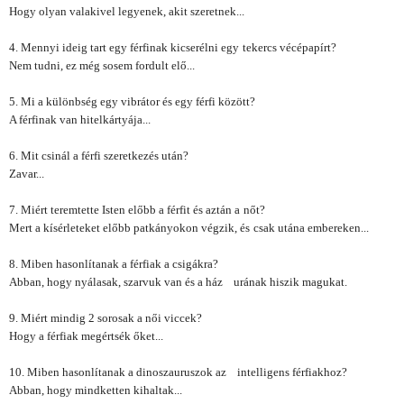
Hogy olyan valakivel legyenek, akit szeretnek...
4. Mennyi ideig tart egy férfinak kicserélni egy
tekercs vécépapírt?
Nem tudni, ez még sosem fordult elő...
5. Mi a különbség egy vibrátor és egy férfi között?
A férfinak van hitelkártyája...
6. Mit csinál a férfi szeretkezés után?
Zavar...
7. Miért teremtette Isten előbb a férfit és aztán a
nőt?
Mert a kísérleteket előbb patkányokon végzik, és
csak utána embereken...
8. Miben hasonlítanak a férfiak a csigákra?
Abban, hogy nyálasak, szarvuk van és a ház
urának hiszik magukat.
9. Miért mindig 2 sorosak a női viccek?
Hogy a férfiak megértsék őket...
10. Miben hasonlítanak a dinoszauruszok az
intelligens férfiakhoz?
Abban, hogy mindketten kihaltak...