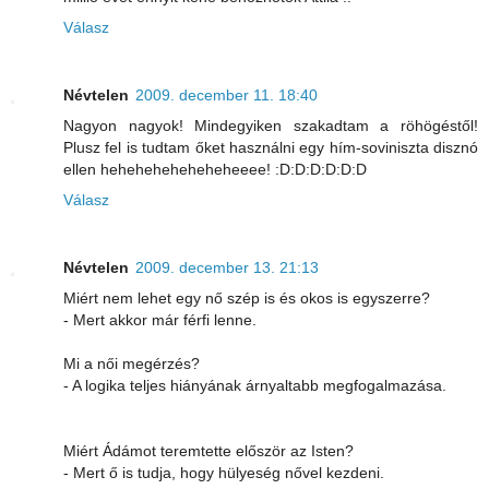
Válasz
Névtelen
2009. december 11. 18:40
Nagyon nagyok! Mindegyiken szakadtam a röhögéstől!
Plusz fel is tudtam őket használni egy hím-soviniszta disznó
ellen heheheheheheheheeee! :D:D:D:D:D:D
Válasz
Névtelen
2009. december 13. 21:13
Miért nem lehet egy nő szép is és okos is egyszerre?
- Mert akkor már férfi lenne.
Mi a női megérzés?
- A logika teljes hiányának árnyaltabb megfogalmazása.
Miért Ádámot teremtette először az Isten?
- Mert ő is tudja, hogy hülyeség nővel kezdeni.