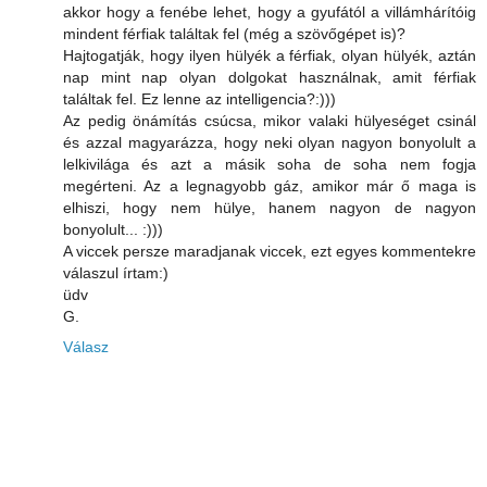
akkor hogy a fenébe lehet, hogy a gyufától a villámhárítóig
mindent férfiak találtak fel (még a szövőgépet is)?
Hajtogatják, hogy ilyen hülyék a férfiak, olyan hülyék, aztán
nap mint nap olyan dolgokat használnak, amit férfiak
találtak fel. Ez lenne az intelligencia?:)))
Az pedig önámítás csúcsa, mikor valaki hülyeséget csinál
és azzal magyarázza, hogy neki olyan nagyon bonyolult a
lelkivilága és azt a másik soha de soha nem fogja
megérteni. Az a legnagyobb gáz, amikor már ő maga is
elhiszi, hogy nem hülye, hanem nagyon de nagyon
bonyolult... :)))
A viccek persze maradjanak viccek, ezt egyes kommentekre
válaszul írtam:)
üdv
G.
Válasz