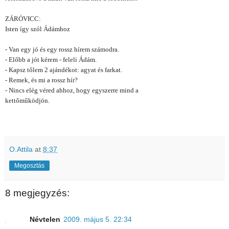
ZÁRÓVICC:
Isten így szól Ádámhoz
- Van egy jó és egy rossz hírem számodra.
- Előbb a jót kérem - feleli Ádám.
- Kapsz tőlem 2 ajándékot: agyat és farkat.
- Remek, és mi a rossz hír?
- Nincs elég véred ahhoz, hogy egyszerre mind a
kettőműködjön.
O.Attila
at
8:37
Megosztás
8 megjegyzés:
Névtelen
2009. május 5. 22:34