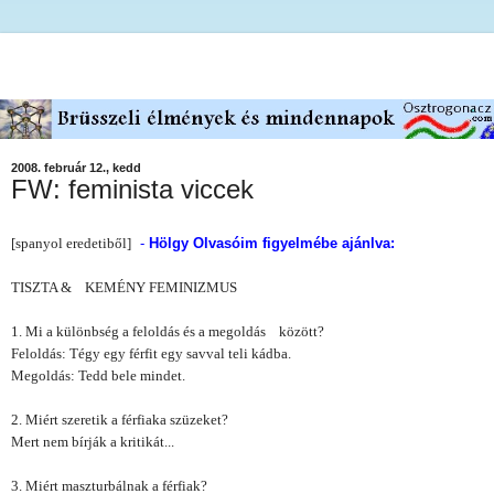
2008. február 12., kedd
FW: feminista viccek
[spanyol eredetiből]
-
Hölgy Olvasóim figyelmébe ajánlva:
TISZTA &
KEMÉNY FEMINIZMUS
1. Mi a különbség a feloldás és a megoldás
között?
Feloldás: Tégy egy férfit egy savval teli kádba.
Megoldás: Tedd bele mindet.
2. Miért szeretik a férfiaka szüzeket?
Mert nem bírják a kritikát...
3. Miért maszturbálnak a férfiak?