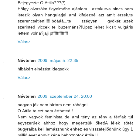
Bejegyezte O.Attila???(!)
Hölgy olvasóim figyelmébe ajánlom....aztakurva nincs nem
létezik olyan hangulatjel ami kifejezné azt amit érzek,te
szerencsétlen!!!!!!böááá...te szégyen gyökér...ezek
szerinted viccek te buzernáns?!Upsz lehet kicsit vulgáris
lettem volna?jajj pfffffffffffff
Válasz
Névtelen
2009. május 5. 22:35
hibákért elnézést idegsokk
Válasz
Névtelen
2009. szeptember 24. 20:00
nagyon jók nem bírtam nem röhögni!
O.Attila te ezt nem értheted !
Nem vagyok feminista de ami tény az tény a férfiak túl
egyszerűek ahhoz hogy megértsük őket!A lélek sötét
bugyraiba kell lemásznunk ehhez és visszafejlődnünk úgy 1
millió évet ennyit kéne behoznotok Attila !!