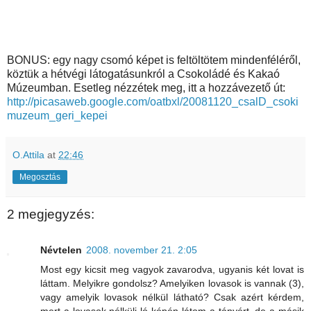
BONUS: egy nagy csomó képet is feltöltötem mindenféléről,
köztük a hétvégi látogatásunkról a Csokoládé és Kakaó
Múzeumban. Esetleg nézzétek meg, itt a hozzávezető út:
http://picasaweb.google.com/oatbxl/20081120_csalD_csoki
muzeum_geri_kepei
O.Attila
at
22:46
Megosztás
2 megjegyzés:
Névtelen
2008. november 21. 2:05
Most egy kicsit meg vagyok zavarodva, ugyanis két lovat is
láttam. Melyikre gondolsz? Amelyiken lovasok is vannak (3),
vagy amelyik lovasok nélkül látható? Csak azért kérdem,