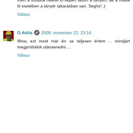
mert a lovasok nélküli ló képén látom a tányért, de a másik
ló esetében a tányér takarásban van. Segíts! ;)
Válasz
O.Attila
2008. november 22. 23:14
Wow, ezt most már én se teljesen értem ... mindjárt
megpróbálok utánaeredni ...
Válasz