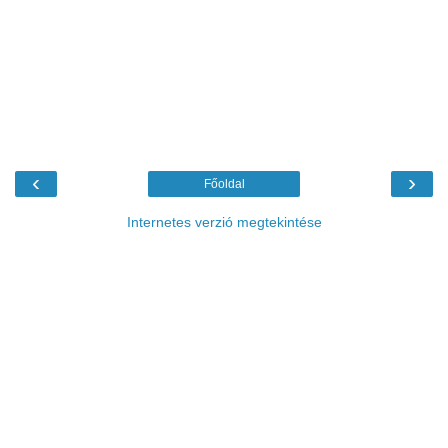
‹
›
Főoldal
Internetes verzió megtekintése