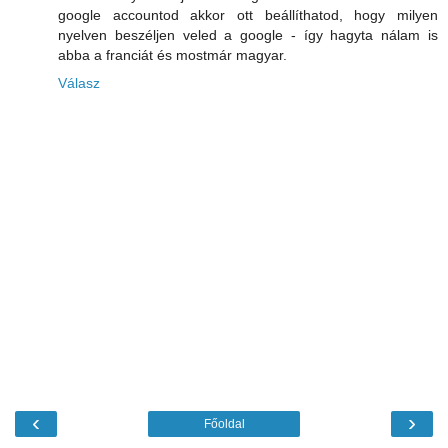
google accountod akkor ott beállíthatod, hogy milyen
nyelven beszéljen veled a google - így hagyta nálam is
abba a franciát és mostmár magyar.
Válasz
‹
›
Főoldal