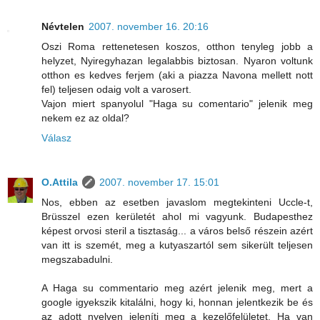
Névtelen
2007. november 16. 20:16
Oszi Roma rettenetesen koszos, otthon tenyleg jobb a
helyzet, Nyiregyhazan legalabbis biztosan. Nyaron voltunk
otthon es kedves ferjem (aki a piazza Navona mellett nott
fel) teljesen odaig volt a varosert.
Vajon miert spanyolul "Haga su comentario" jelenik meg
nekem ez az oldal?
Válasz
O.Attila
2007. november 17. 15:01
Nos, ebben az esetben javaslom megtekinteni Uccle-t,
Brüsszel ezen kerületét ahol mi vagyunk. Budapesthez
képest orvosi steril a tisztaság... a város belső részein azért
van itt is szemét, meg a kutyaszartól sem sikerült teljesen
megszabadulni.
A Haga su commentario meg azért jelenik meg, mert a
google igyekszik kitalálni, hogy ki, honnan jelentkezik be és
az adott nyelven jeleníti meg a kezelőfelületet. Ha van