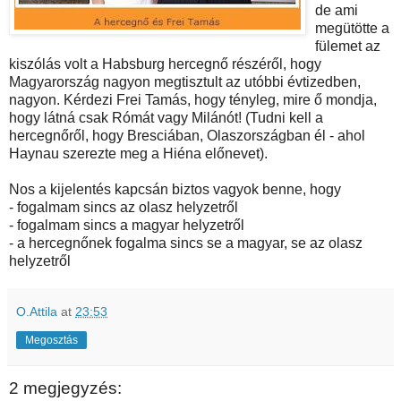
de ami
megütötte a
fülemet az
kiszólás volt a Habsburg hercegnő részéről, hogy
Magyarország nagyon megtisztult az utóbbi évtizedben,
nagyon. Kérdezi Frei Tamás, hogy tényleg, mire ő mondja,
hogy látná csak Rómát vagy Milánót! (Tudni kell a
hercegnőről, hogy Bresciában, Olaszországban él - ahol
Haynau szerezte meg a Hiéna előnevet).
Nos a kijelentés kapcsán biztos vagyok benne, hogy
- fogalmam sincs az olasz helyzetről
- fogalmam sincs a magyar helyzetről
- a hercegnőnek fogalma sincs se a magyar, se az olasz
helyzetről
O.Attila
at
23:53
Megosztás
2 megjegyzés: